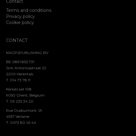
Contact
Terms and conditions
Privacy policy
Cookie policy
CONTACT
KNOPSPUBLISHING BV
BE 0891.853.731
Sint-Antoniusstraat 22
2200 Herentals
T. 014 73 78 11
Kerkstraat 108
9050 Ghent, Belgium
T. 09 233 34 20
Rue Oudoumont, 1A
4537 Verlaine
T. 0473 80 45 44