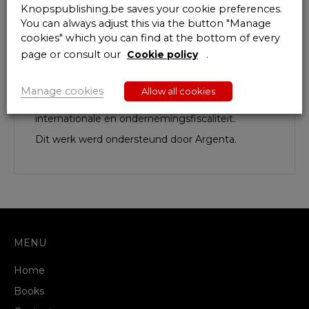
Antwerpen (Antwerp Tax Academy) en de
Knopspublishing.be saves your cookie preferences.
Universiteit van Luik (Tax institute).
You can always adjust this via the button "Manage
cookies" which you can find at the bottom of every
Prof. dr. Anne Van de Vijver is als docent
page or consult our
Cookie policy
.
verbonden aan de Universiteit Antwerpen
(Antwerp Tax Academy) en als advocaat aan
Tiberghien Advocaten.
Manage cookies
Allow all cookies
Beiden zijn voornamelijk gespecialiseerd in
internationale en ondernemingsfiscaliteit.
Dit werk werd ondersteund door Argenta.
MENU
Home
Books