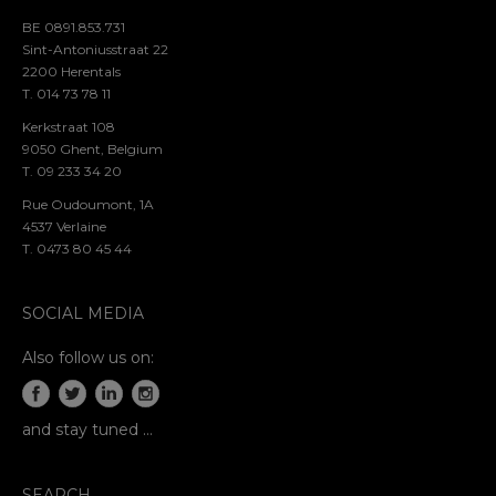
BE 0891.853.731
Sint-Antoniusstraat 22
2200 Herentals
T. 014 73 78 11
Kerkstraat 108
9050 Ghent, Belgium
T. 09 233 34 20
Rue Oudoumont, 1A
4537 Verlaine
T. 0473 80 45 44
SOCIAL MEDIA
Also follow us on:
and stay tuned …
SEARCH