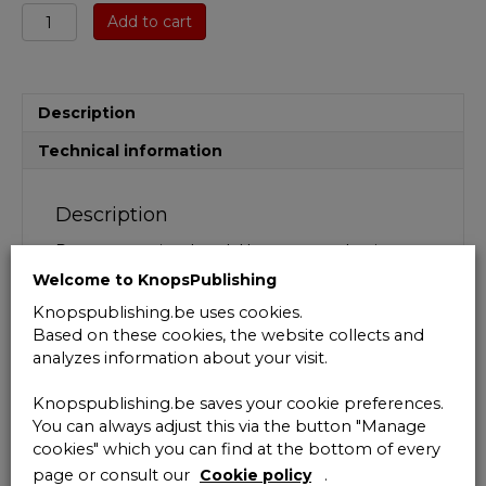
Bedrijfsfiscaliteit
Add to cart
-
Onderneming
en
recht
Description
2016-
2017
Technical information
quantity
Description
Deze wetgevingsbundel bevat een selectie van
fiscale wetsbepalingen. De bundel is bewust niet
Welcome to KnopsPublishing
exhaustief, maar beoogt op een overzichtelijke
Knopspublishing.be uses cookies.
wijze een aanvulling en ondersteuning te zijn
Based on these cookies, the website collects and
voor de studenten TEW en Handelsingenieur
analyzes information about your visit.
voor het vak Bedrijfsfiscaliteit. Dit vak wordt
gedoceerd door Prof. dr. Anne Van de Vijver.
Knopspublishing.be saves your cookie preferences.
Prof. dr.
Anne Van de Vijver
is als docent
You can always adjust this via the button "Manage
verbonden aan de Universiteit Antwerpen
cookies" which you can find at the bottom of every
(Antwerp Tax Academy) en als advocaat aan
page or consult our
Cookie policy
.
Tiberghien Advocaten.