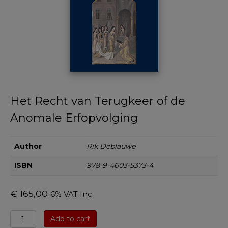
Het Recht van Terugkeer of de
Anomale Erfopvolging
Author
Rik Deblauwe
ISBN
978-9-4603-5373-4
€
165,00
6% VAT Inc.
Het
Add to cart
Recht