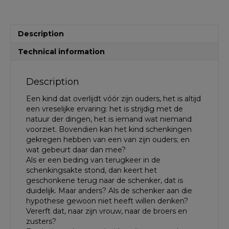
van
Terugkeer
of
Description
de
Anomale
Technical information
Erfopvolging
quantity
Description
Een kind dat overlijdt vóór zijn ouders, het is altijd
een vreselijke ervaring: het is strijdig met de
natuur der dingen, het is iemand wat niemand
voorziet. Bovendien kan het kind schenkingen
gekregen hebben van een van zijn ouders; en
wat gebeurt daar dan mee?
Als er een beding van terugkeer in de
schenkingsakte stond, dan keert het
geschonkene terug naar de schenker, dat is
duidelijk. Maar anders? Als de schenker aan die
hypothese gewoon niet heeft willen denken?
Vererft dat, naar zijn vrouw, naar de broers en
zusters?