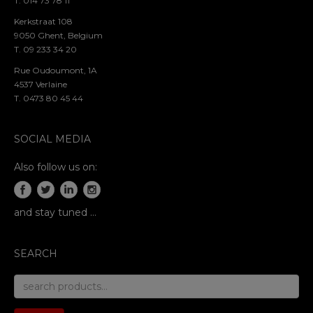
T. 014 73 78 11
Kerkstraat 108
9050 Ghent, Belgium
T. 09 233 34 20
Rue Oudoumont, 1A
4537 Verlaine
T. 0473 80 45 44
SOCIAL MEDIA
Also follow us on:
and stay tuned …
SEARCH
search
for: