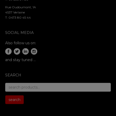
Rue Oudoumont, 1A
4537 Verlaine
T. 0473 80 45 44
SOCIAL MEDIA
Also follow us on:
and stay tuned …
SEARCH
search
for:
search