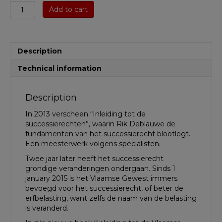
Inleiding
Add to cart
tot
de
Vlaamse
Erfbelasting
Description
quantity
Technical information
Description
In 2013 verscheen “Inleiding tot de
successierechten”, waarin Rik Deblauwe de
fundamenten van het successierecht blootlegt.
Een meesterwerk volgens specialisten.
Twee jaar later heeft het successierecht
grondige veranderingen ondergaan. Sinds 1
january 2015 is het Vlaamse Gewest immers
bevoegd voor het successierecht, of beter de
erfbelasting, want zelfs de naam van de belasting
is veranderd.