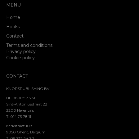
MENU
Home
Books
Contact
Terms and conditions
Privacy policy
Cookie policy
CONTACT
KNOPSPUBLISHING BV
BE 0891.853.731
Sint-Antoniusstraat 22
2200 Herentals
T. 014 73 78 11
Kerkstraat 108
9050 Ghent, Belgium
T. 09 233 34 20