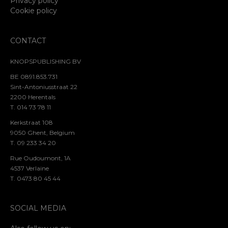
Privacy policy
Cookie policy
CONTACT
KNOPSPUBLISHING BV
BE 0891.853.731
Sint-Antoniusstraat 22
2200 Herentals
T. 014 73 78 11
Kerkstraat 108
9050 Ghent, Belgium
T. 09 233 34 20
Rue Oudoumont, 1A
4537 Verlaine
T. 0473 80 45 44
SOCIAL MEDIA