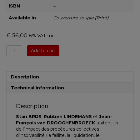
ISBN
–
Available in
Couverture souple (Print)
€
56,00
6% VAT Inc.
Incidence
Add to cart
des
procedures
collectives
d'insolvabilite
Description
sur
les
Technical information
droits
d'execution
des
Description
creanciers
Stan BRIJS
,
Rubben LINDEMANS
et
Jean-
individuels
François van DROOGHENBROECK
traitent ici
quantity
de l’impact des procédures collectives
d’insolvabilité (la faillite, la liquidation, le