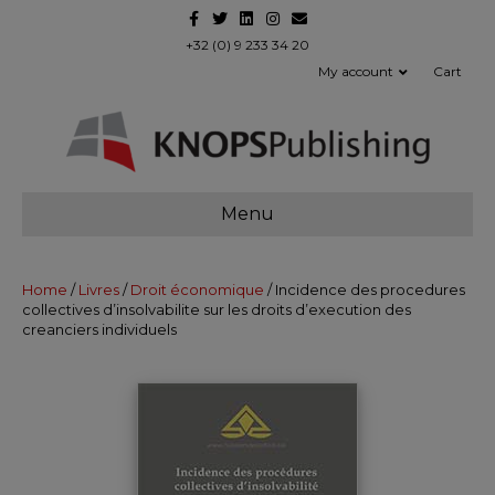
F
T
L
I
E
a
w
i
n
m
c
i
n
s
a
+32 (0) 9 233 34 20
e
t
k
t
i
My account
Cart
b
t
e
a
l
o
e
d
g
o
r
i
r
k
n
a
m
Menu
Home
/
Livres
/
Droit économique
/ Incidence des procedures
collectives d’insolvabilite sur les droits d’execution des
creanciers individuels