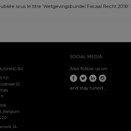
bliée sous le titre ‘Wetgevingsbundel Fiscaal Recht 2018’.
SOCIAL MEDIA
Also follow us on:
LISHING BV
3.731
usstraat 22
and stay tuned …
tals
 11
 108
t, Belgium
4 20
mont, 1A