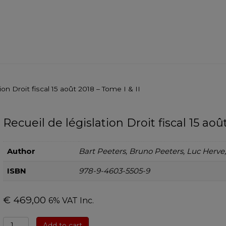
ion Droit fiscal 15 août 2018 – Tome I & II
Recueil de législation Droit fiscal 15 aoû
Author
Bart Peeters, Bruno Peeters, Luc Herve
ISBN
978-9-4603-5505-9
€
469,00
6% VAT Inc.
Recueil
Add to cart