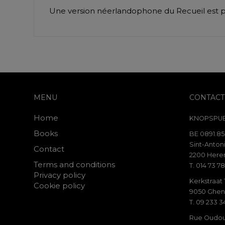
Une version néerlandophone du Recueil est pu
MENU
CONTACT
Home
KNOPSPUB
Books
BE 0891.85
Sint-Antoni
Contact
2200 Heren
Terms and conditions
T. 014 73 78
Privacy policy
Kerkstraat
Cookie policy
9050 Ghen
T. 09 233 3
Rue Oudou