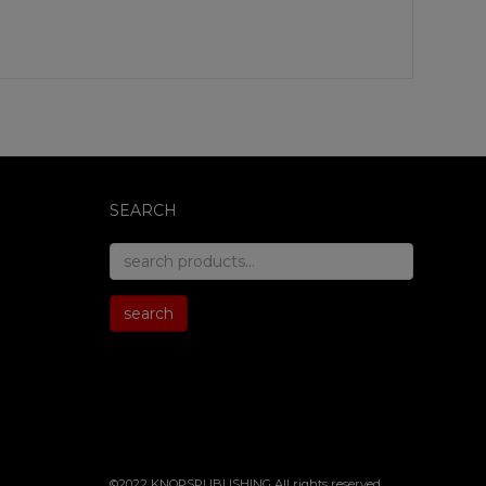
SEARCH
search
for:
search
©2022 KNOPSPUBLISHING All rights reserved
.