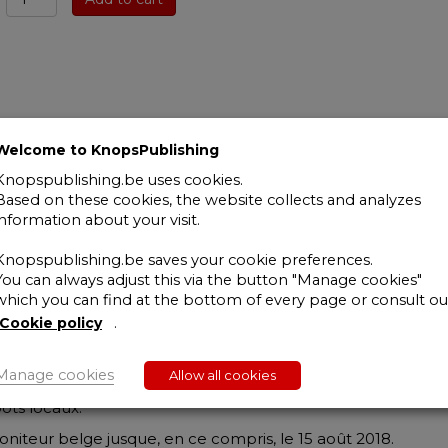
de
législation
Droit
fiscal
15
août
2018
Welcome to KnopsPublishing
-
Knopspublishing.be uses cookies.
Tome
Based on these cookies, the website collects and analyzes
I
information about your visit.
&
trouveront dans le présent Recueil de législation les princip
II
Knopspublishing.be saves your cookie preferences.
scal.
quantity
You can always adjust this via the button "Manage cookies"
n de textes normatifs se rapportant aux impôts directs et i
which you can find at the bottom of every page or consult ou
régionale, européenne et internationale.
Cookie policy
.
 impôts directs, le droit européen et le droit international.
Manage cookies
Allow all cookies
la TVA, les droits d’enregistrement, les droits de succession, 
pôts locaux.
oniteur belge jusque, en ce compris, le 15 août 2018.