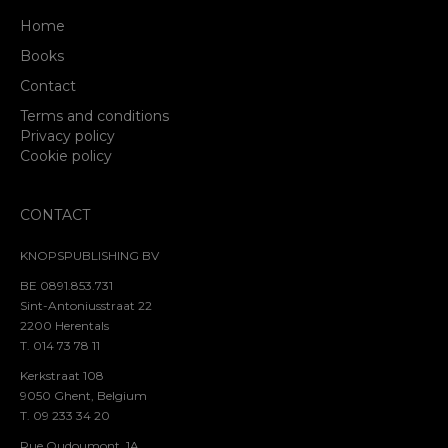
Home
Books
Contact
Terms and conditions
Privacy policy
Cookie policy
CONTACT
KNOPSPUBLISHING BV
BE 0891.853.731
Sint-Antoniusstraat 22
2200 Herentals
T. 014 73 78 11
Kerkstraat 108
9050 Ghent, Belgium
T. 09 233 34 20
Rue Oudoumont, 1A