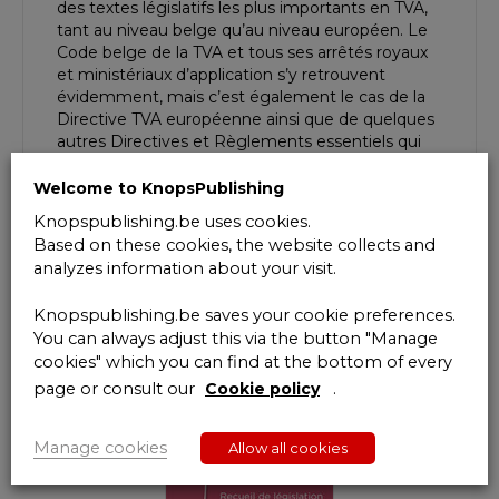
des textes législatifs les plus importants en TVA,
tant au niveau belge qu’au niveau européen. Le
Code belge de la TVA et tous ses arrêtés royaux
et ministériaux d’application s’y retrouvent
évidemment, mais c’est également le cas de la
Directive TVA européenne ainsi que de quelques
autres Directives et Règlements essentiels qui
visent à l’appliquer. Chaque texte est en outre
précédé d’une table de matières. Ce Code peut
Welcome to KnopsPublishing
être utilisé tant pour l’enseignement que par des
Knopspublishing.be uses cookies.
fiscalistes confrontés à des questions TVA.
Based on these cookies, the website collects and
analyzes information about your visit.
Knopspublishing.be saves your cookie preferences.
You can always adjust this via the button "Manage
You may also like…
cookies" which you can find at the bottom of every
page or consult our
Cookie policy
.
Manage cookies
Allow all cookies