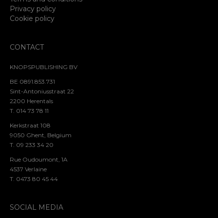
Privacy policy
Cookie policy
CONTACT
KNOPSPUBLISHING BV
BE 0891.853.731
Sint-Antoniusstraat 22
2200 Herentals
T. 014 73 78 11
Kerkstraat 108
9050 Ghent, Belgium
T. 09 233 34 20
Rue Oudoumont, 1A
4537 Verlaine
T. 0473 80 45 44
SOCIAL MEDIA