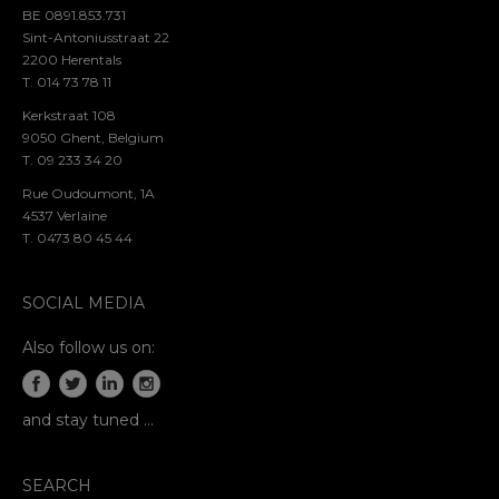
BE 0891.853.731
Sint-Antoniusstraat 22
2200 Herentals
T. 014 73 78 11
Kerkstraat 108
9050 Ghent, Belgium
T. 09 233 34 20
Rue Oudoumont, 1A
4537 Verlaine
T. 0473 80 45 44
SOCIAL MEDIA
Also follow us on:
and stay tuned …
SEARCH