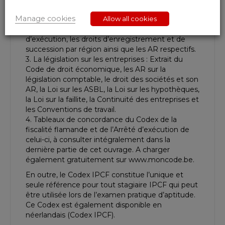
AR et AM respectifs
Manage cookies
Allow all cookies
— Au niveau Régional : Vlaamse Codex Fiscaliteit
(Codex de la fiscalité flamande) avec son arrêté
d’exécution, les droits d’enregistrement et de
succession par région ainsi que les AR respectifs.
3. La législation sur les entreprises : Extrait du
Code de droit économique, les AR sur la
législation comptable, le droit des sociétés et son
AR, la Loi sur les ASBL, la Loi sur les hypothèques,
la Loi sur la faillite, la Continuité des entreprises et
les Conventions de travail.
4. Tableaux de concordance du Codex de la
fiscalité flamande et de l’Arrêté d’exécution de
celui-ci, à consulter intégralement dans la
dernière partie de cet ouvrage. A charger
également gratuitement sur www.moncode.be.
En outre, le Codex IPCF constitue l’unique et
seule référence pour tout stagiaire IPCF qui peut
être utilisée lors de l’examen pratique d’aptitude.
Ce Codex est également disponible en
néerlandais (Codex IPCF).