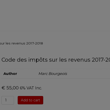
ur les revenus 2017-2018
Code des impôts sur les revenus 2017-2
Author
Marc Bourgeois
€
55,00
6% VAT Inc.
Code
Add to cart
des
impôts