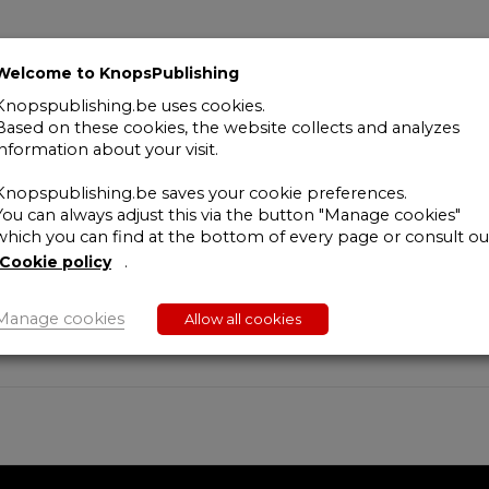
sur
les
revenus
Welcome to KnopsPublishing
2017-
Knopspublishing.be uses cookies.
2018
Based on these cookies, the website collects and analyzes
quantity
information about your visit.
Knopspublishing.be saves your cookie preferences.
You can always adjust this via the button "Manage cookies"
which you can find at the bottom of every page or consult ou
venus, exercice d’imposition 2018 – revenus 2017, ainsi que 
Cookie policy
.
osition et à la rédaction. Dès lors, ce code constitue un ins
Manage cookies
Allow all cookies
st un instrument pratique pour les professionnels de la fisc