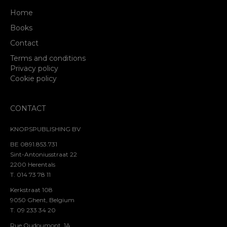
Home
Books
Contact
Terms and conditions
Privacy policy
Cookie policy
CONTACT
KNOPSPUBLISHING BV
BE 0891.853.731
Sint-Antoniusstraat 22
2200 Herentals
T. 014 73 78 11
Kerkstraat 108
9050 Ghent, Belgium
T. 09 233 34 20
Rue Oudoumont, 1A