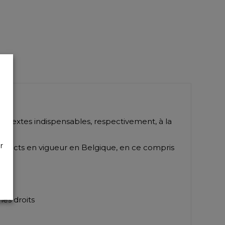
paux textes indispensables, respectivement, à la
r
ndirects en vigueur en Belgique, en ce compris
les droits