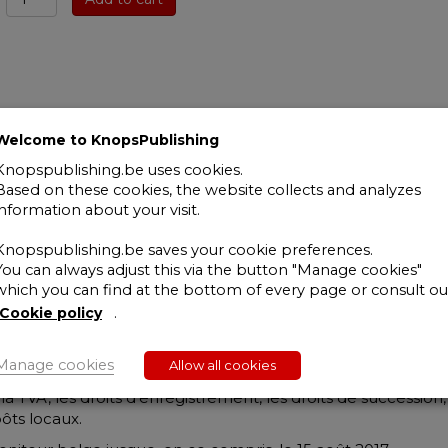
de
législation
Droit
fiscal
Tome
I
&
Welcome to KnopsPublishing
II
Knopspublishing.be uses cookies.
2017-
Based on these cookies, the website collects and analyzes
2018
information about your visit.
quantity
 trouveront dans le présent Recueil de législation les princi
Knopspublishing.be saves your cookie preferences.
scal.
You can always adjust this via the button "Manage cookies"
which you can find at the bottom of every page or consult ou
n de textes normatifs se rapportant aux impôts directs et i
Cookie policy
.
régionale, européenne et internationale.
Manage cookies
Allow all cookies
s impôts directs, le droit européen et international.
la TVA, les droits d’enregistrement, les droits de succession, 
pôts locaux.