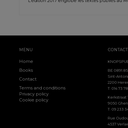
L’édition 2017 englobe les textes publiés au M
MENU
CONTACT
Home
KNOPSPUB
Books
BE 0891.85
Sint-Antoni
Contact
2200 Heren
Terms and conditions
T. 014 73 78
Privacy policy
Kerkstraat
Cookie policy
9050 Ghen
T. 09 233 3
Rue Oudou
4537 Verla