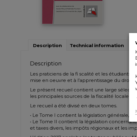
Description
Technical information
Description
Les praticiens de la fi scalité et les étudiants
mise en oeuvre et à l’apprentissage du droit fi
Le présent recueil contient une large sélectio
les principales sources de la fiscalité locale, 
Le recueil a été divisé en deux tomes.
• Le Tome I contient la législation générale, le
• Le Tome II contient la législation concernant 
et taxes divers, les impôts régionaux et les im