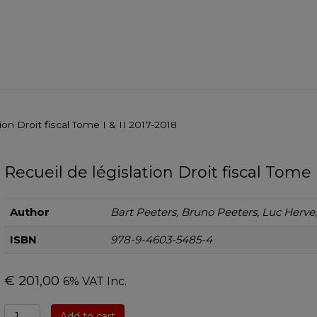
ion Droit fiscal Tome I & II 2017-2018
Recueil de législation Droit fiscal Tome I
Author
Bart Peeters, Bruno Peeters, Luc Herve
ISBN
978-9-4603-5485-4
€
201,00
6% VAT Inc.
Recueil
Add to cart