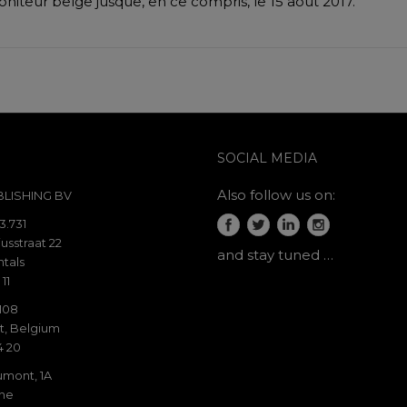
oniteur belge jusque, en ce compris, le 15 août 2017.
SOCIAL MEDIA
Also follow us on:
LISHING BV
3.731
usstraat 22
and stay tuned …
tals
 11
 108
t, Belgium
4 20
mont, 1A
ine