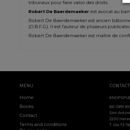
tribunaux pour faire valoir des droits.
Robert De Baerdemaeker
est avocat au barr
Robert De Baerdemaeker est ancien bâtonnie
(O.B.F.G.). Il est l’auteur de plusieurs publicat
Robert De Baerdemaeker est maître de conféren
MENU
CONTACT
Home
KNOPSPUB
Books
BE 0891.85
Sint-Antoni
Contact
2200 Heren
Terms and conditions
T. 014 73 78