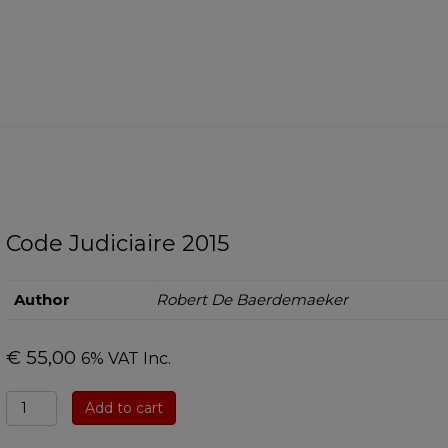
Code Judiciaire 2015
Author
Robert De Baerdemaeker
€
55,00
6% VAT Inc.
Code
Add to cart
Judiciaire
2015