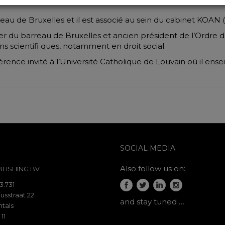
eau de Bruxelles et il est associé au sein du cabinet KOAN (
r du barreau de Bruxelles et ancien président de l’Ordre
ions scientifi ques, notamment en droit social.
ce invité à l’Université Catholique de Louvain où il enseig
SOCIAL MEDIA
Also follow us on:
LISHING BV
3.731
usstraat 22
and stay tuned …
tals
 11