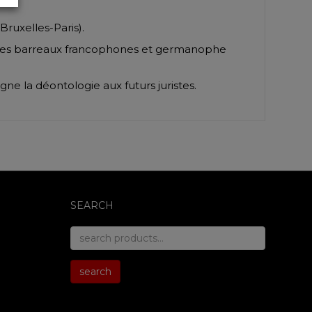
Bruxelles-Paris).
 des barreaux francophones et germanophe
ne la déontologie aux futurs juristes.
SEARCH
search
for:
search