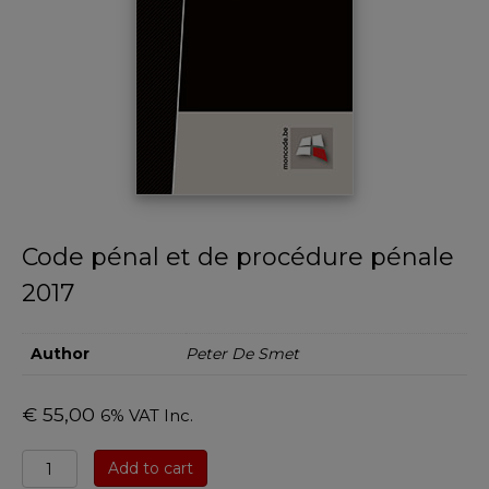
Code pénal et de procédure pénale
2017
Author
Peter De Smet
€
55,00
6% VAT Inc.
Code
Add to cart
pénal