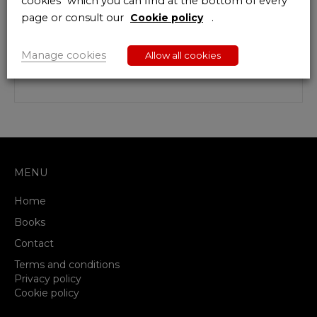
cookies" which you can find at the bottom of every
membre suppléant du Comité permanent de
page or consult our
Cookie policy
.
contrôle des services de renseignements et de
sécurité. Il est aussi l’auteur de l’ouvrage «
Compendium Wapenwetgeving », également
Manage cookies
Allow all cookies
publié chez KnopsPublishing
MENU
Home
Books
Contact
Terms and conditions
Privacy policy
Cookie policy