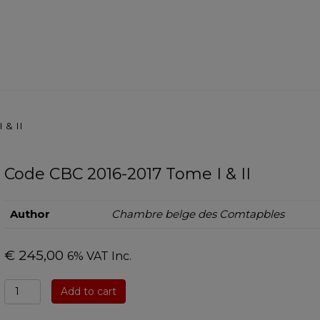
 & II
Code CBC 2016-2017 Tome I & II
Author
Chambre belge des Comtapbles
€
245,00
6% VAT Inc.
Code
Add to cart
CBC
2016-