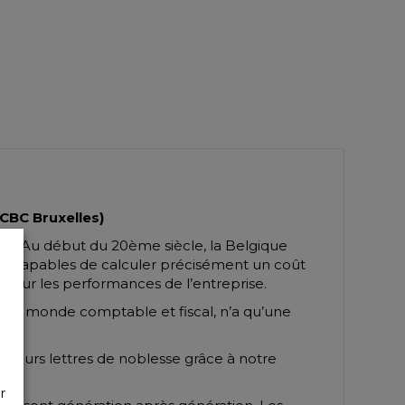
CBC Bruxelles)
olvay. Au début du 20ème siècle, la Belgique
es capables de calculer précisément un coût
ion sur les performances de l’entreprise.
s du monde comptable et fiscal, n’a qu’une
is leurs lettres de noblesse grâce à notre
r