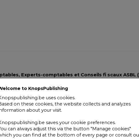
2017
Tome
I
&
II
quantity
ables, Experts-comptables et Conseils fi scaux ASBL (
tive de professionnels du chiffre et sous l’égide d’Ernest S
Welcome to KnopsPublishing
et son industrialisation réclamait de former des comptabl
 fiables et de mesurer l’influence des décisions de la direct
Knopspublishing.be uses cookies.
Based on these cookies, the website collects and analyzes
s Comptables, qui réunit en son sein les maylleurs élément
information about your visit.
 les professions économiques.
Knopspublishing.be saves your cookie preferences.
, réviseurs d’entreprises et conseils fiscaux ont ainsi acqu
You can always adjust this via the button "Manage cookies"
s qui leur ont été enseignés par nos professeurs.
which you can find at the bottom of every page or consult ou