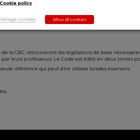
e la CBC. Il garantit son histoire et sa réputation qui se p
Cookie policy
.
qui sont à la fois spécialistes et praticiens, orateurs et a
Manage cookies
Allow all cookies
aduit quant à lui une longue tradition d’éducation continue
de la CBC retrouveront les législations de base nécessaires
ar leurs professeurs. Le Code est édité en deux tomes pou
 seule référence qui peut être utilisée lorsdes examens.
es.