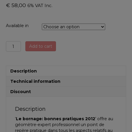
€
58,00
6% VAT Inc.
Available in
Le
Add to cart
bornage,
bonnes
pratiques
2012
Description
quantity
Technical information
Discount
Description
‘
Le bornage: bonnes pratiques 2012
’ offre au
géomètre-expert professionnel un point de
repère pratique dans tous les aspects relatifs au