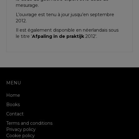
mesurage.
L’ouvrage est tenu à jour jusqu’en septembre
2012.
Il est également disponible en néerlandais sous
le titre ‘
Afpaling in de praktijk
2012’.
MENU
Home
Books
Contact
Terms and conditions
Privacy policy
Cookie policy