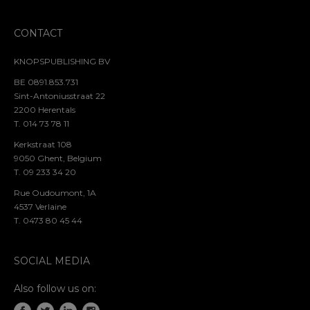
CONTACT
KNOPSPUBLISHING BV
BE 0891.853.731
Sint-Antoniusstraat 22
2200 Herentals
T. 014 73 78 11
Kerkstraat 108
9050 Ghent, Belgium
T. 09 233 34 20
Rue Oudoumont, 1A
4537 Verlaine
T. 0473 80 45 44
SOCIAL MEDIA
Also follow us on: