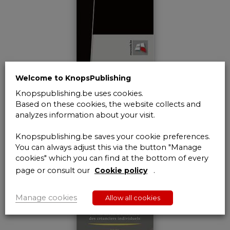
Welcome to KnopsPublishing
Code Civil 2018
Knopspublishing.be uses cookies.
Based on these cookies, the website collects and
analyzes information about your visit.
€
55,00
6% VAT Inc.
Knopspublishing.be saves your cookie preferences.
Add to cart
You can always adjust this via the button "Manage
cookies" which you can find at the bottom of every
page or consult our
Cookie policy
.
Manage cookies
Allow all cookies