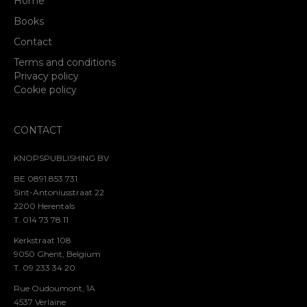
Home
Books
Contact
Terms and conditions
Privacy policy
Cookie policy
CONTACT
KNOPSPUBLISHING BV
BE 0891.853.731
Sint-Antoniusstraat 22
2200 Herentals
T. 014 73 78 11
Kerkstraat 108
9050 Ghent, Belgium
T. 09 233 34 20
Rue Oudoumont, 1A
4537 Verlaine