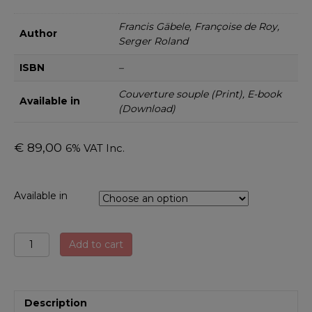
Francis Gäbele, Françoise de Roy,
Author
Serger Roland
ISBN
–
Couverture souple (Print), E-book
Available in
(Download)
€
89,00
6% VAT Inc.
Available in
Le
Add to cart
géomètre-
expert,
expert
judiciaire
Description
2016