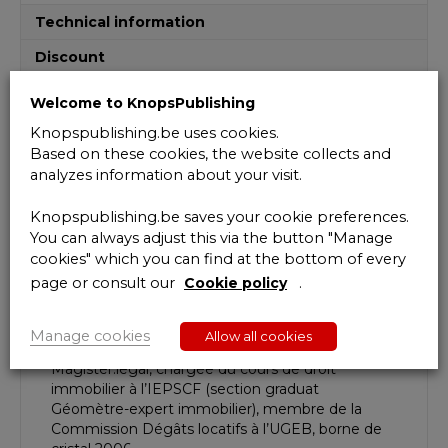
quantity
Technical information
Discount
Welcome to KnopsPublishing
Description
Knopspublishing.be uses cookies.
En outre, l’ouvrage traite de la délicate question
Based on these cookies, the website collects and
de la provision et du montant des honoraires de
analyzes information about your visit.
l’expert.
Enfin, les missions relatives au bornage, à
Knopspublishing.be saves your cookie preferences.
l’évaluation immobilière aux fins de prêts
You can always adjust this via the button "Manage
hypothécaires ainsi qu’à la fixation du revenu
cookies" which you can find at the bottom of every
cadastral font l’objet d’un examen approfondi.
page or consult our
Cookie policy
.
Ont collaboré à la réalisation du présent ouvrage:
Françoise de Roy
, Avocat au Barreau de
Manage cookies
Allow all cookies
Bruxelles, membre du groupement
Magister.legal, chargée du cours de droit
immobilier à l’IEPSCF (section graduat
Géomètre-expert immobilier), membre de la
Commission Dégâts locatifs à l’UGEB, borne de