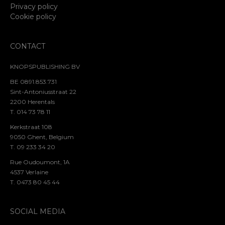
Privacy policy
Cookie policy
CONTACT
KNOPSPUBLISHING BV
BE 0891.853.731
Sint-Antoniusstraat 22
2200 Herentals
T. 014 73 78 11
Kerkstraat 108
9050 Ghent, Belgium
T. 09 233 34 20
Rue Oudoumont, 1A
4537 Verlaine
T. 0473 80 45 44
SOCIAL MEDIA