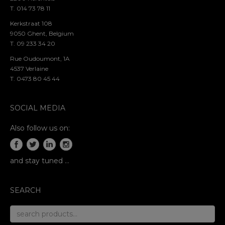
T. 014 73 78 11
Kerkstraat 108
9050 Ghent, Belgium
T. 09 233 34 20
Rue Oudoumont, 1A
4537 Verlaine
T. 0473 80 45 44
SOCIAL MEDIA
Also follow us on:
and stay tuned …
SEARCH
search
for: