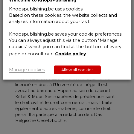
que vous disposez toujours de la législation en
vigueur.
Knopspublishing.be uses cookies.
Based on these cookies, the website collects and
Consultez également :
analyzes information about your visit.
Constitution belge
Code des douanes communautaire
Code judiciaire
Knopspublishing.be saves your cookie preferences.
Droits d’enregistrement (Région wallonne,
You can always adjust this via the button "Manage
Région de Bruxelles-Capitale et Région
cookies" which you can find at the bottom of every
flamande)
page or consult our
Cookie policy
.
Droit pénal
Droits de succession (Région wallonne, Région
Manage cookies
de Bruxelles-Capitale et Région flamande)
Allow all cookies
Maître
Axel KITTEL
a obtenu son diplôme de
licencié en droit à l’Université de Liège. Il est
avocat au barreau d’Eupen au sein du cabinet
Kittel & Moor. Ses matières de prédilection sont
le droit civil et le droit commercial, mais il traite
également d’autres matières, comme le droit
pénal. Il a participé à la rédaction de « Das
Belgische Gesetzbuch ».