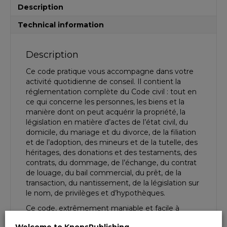
Description
Technical information
Description
Ce code pratique vous accompagne dans votre
activité quotidienne de conseil. Il contient la
réglementation complète du Code civil : tout en
ce qui concerne les personnes, les biens et la
manière dont on peut acquérir la propriété, la
législation en matière d’actes de l’état civil, du
domicile, du mariage et du divorce, de la filiation
et de l’adoption, des mineurs et de la tutelle, des
héritages, des donations et des testaments, des
contrats, du dommage, de l’échange, du contrat
de louage, du bail commercial, du prêt, de la
transaction, du nantissement, de la législation sur
le nom, de privilèges et d’hypothèques.
Ce code, extrêmement maniable et facile à
emporter, est périodiquement actualisé de sorte
Welcome to KnopsPublishing